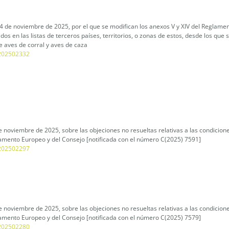
 de noviembre de 2025, por el que se modifican los anexos V y XIV del Reglamen
s en las listas de terceros países, territorios, o zonas de estos, desde los que 
e aves de corral y aves de caza
L_202502332
 noviembre de 2025, sobre las objeciones no resueltas relativas a las condicion
amento Europeo y del Consejo [notificada con el número C(2025) 7591]
L_202502297
e noviembre de 2025, sobre las objeciones no resueltas relativas a las condicio
amento Europeo y del Consejo [notificada con el número C(2025) 7579]
L_202502280