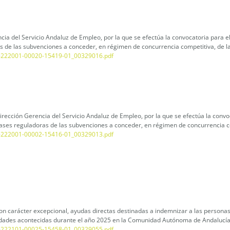
ia del Servicio Andaluz de Empleo, por la que se efectúa la convocatoria para e
s de las subvenciones a conceder, en régimen de concurrencia competitiva, de la
5-222001-00020-15419-01_00329016.pdf
irección Gerencia del Servicio Andaluz de Empleo, por la que se efectúa la convo
ases reguladoras de las subvenciones a conceder, en régimen de concurrencia co
5-222001-00002-15416-01_00329013.pdf
 carácter excepcional, ayudas directas destinadas a indemnizar a las personas ti
dades acontecidas durante el año 2025 en la Comunidad Autónoma de Andalucía
5-222101-00025-15458-01_00329055.pdf