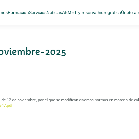
omos
Formación
Servicios
Noticias
AEMET y reserva hidrográfica
Únete a 
-noviembre-2025
 de 12 de noviembre, por el que se modifican diversas normas en materia de ca
947.pdf