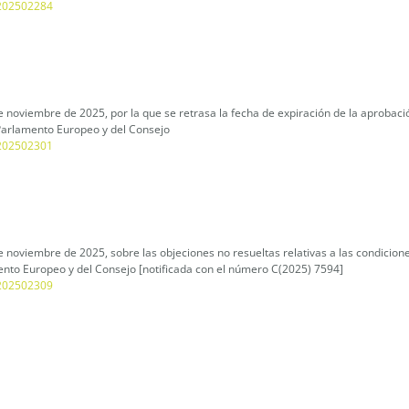
L_202502284
 noviembre de 2025, por la que se retrasa la fecha de expiración de la aprobació
Parlamento Europeo y del Consejo
L_202502301
e noviembre de 2025, sobre las objeciones no resueltas relativas a las condicio
nto Europeo y del Consejo [notificada con el número C(2025) 7594]
L_202502309