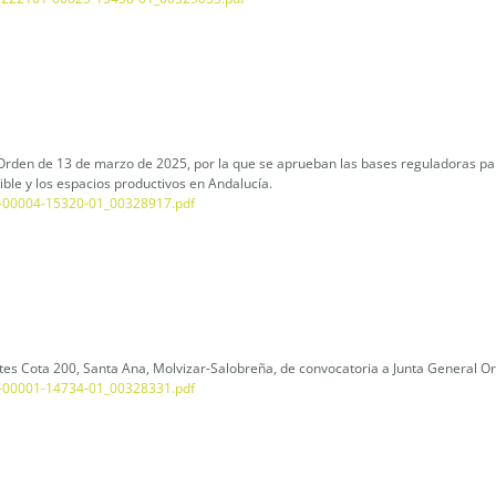
Orden de 13 de marzo de 2025, por la que se aprueban las bases reguladoras par
ible y los espacios productivos en Andalucía.
1-00004-15320-01_00328917.pdf
s Cota 200, Santa Ana, Molvizar-Salobreña, de convocatoria a Junta General Ord
1-00001-14734-01_00328331.pdf