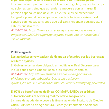
En el mapa siempre cambiante del comercio global, hay sectores que
no solo resisten, sino que aprenden a moverse con la marea. El
porcino español es uno de ellos. En 2025, lejos de ofrecer una
fotografía plana, dibuja un paisaje donde la fortaleza estructural
convive con nuevas tensiones que obligan a repensar estrategias. Y
este es nuestro reto.
01/04/2026::
https://www.elcorreogallego.es/comunicaciones-
empresas/2026/03/31/porcino-espanol-senda-nueva-normalidad-
128617490.html
Política agraria
Los agricultores «olvidados» de Granada afectados por las borrascas
recibirán ayudas
El Gobierno se ha visto obligado a modificar el Real Decreto para
incluir zonas como Guadix, Baza o los Montes Orientales.
01/04/2026::
https://www.larazon.es/andalucia/agricultores-
olvidados-granada-afectados-borrascas-recibiran-
ayudas_2026033169cb46d86b2f8835925cce03.html#goog_rewarded
El 97% de beneficiarios de línea ICO-MAPA-SAECA de créditos
subvencionados al sector agroalimentario son jóvenes
La línea de ayuda de acceso a la financiación del Instituto de Crédito
Oficial-Ministerio de Agricultura, Pesca y Alimentación-Sociedad