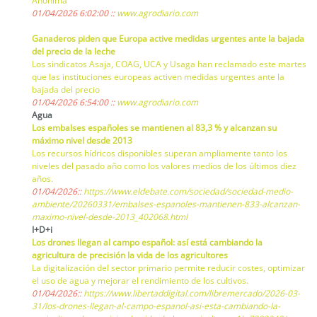
Anónima
01/04/2026 6:02:00 ::
www.agrodiario.com
Ganaderos piden que Europa active medidas urgentes ante la bajada
del precio de la leche
Los sindicatos Asaja, COAG, UCA y Usaga han reclamado este martes
que las instituciones europeas activen medidas urgentes ante la
bajada del precio
01/04/2026 6:54:00 ::
www.agrodiario.com
Agua
Los embalses españoles se mantienen al 83,3 % y alcanzan su
máximo nivel desde 2013
Los recursos hídricos disponibles superan ampliamente tanto los
niveles del pasado año como los valores medios de los últimos diez
años.
01/04/2026::
https://www.eldebate.com/sociedad/sociedad-medio-
ambiente/20260331/embalses-espanoles-mantienen-833-alcanzan-
maximo-nivel-desde-2013_402068.html
I+D+i
Los drones llegan al campo español: así está cambiando la
agricultura de precisión la vida de los agricultores
La digitalización del sector primario permite reducir costes, optimizar
el uso de agua y mejorar el rendimiento de los cultivos.
01/04/2026::
https://www.libertaddigital.com/libremercado/2026-03-
31/los-drones-llegan-al-campo-espanol-asi-esta-cambiando-la-