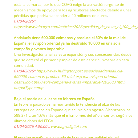
toda la comarca, por lo que COAG exige la activación urgente de
mecanismos de apoyo para los agricultores afectados debido a unas
pérdidas que podrían ascender a 40 millones de euros
.
01/04/2026::
https://www.infoagro.com/noticias/2026/perdidas_de_hasta_el_100__de_
Andalucía tiene 600.000 colmenas y produce el 50% de la miel de
España: el avispón oriental ya ha destruido 10.000 en una sola
campaña y avanza imparable
Una investigación analiza esta expansión y sus consecuencias desde
que se detectó el primer ejemplar de esta especie invasora en esta
comunidad.
01/04/2026::
https://www.huffingtonpost.es/sociedad/andalucia-
600000-colmenas-produce-50-miel-espana-avispon-oriental-
destruido-10000-sola-campana-avanza-imparable-f202603.html?
outputType=amp
Baja el precio de la leche en febrero en España
En febrero pasado se ha mantenido la tendencia al alza de las
entregas de leche en España que se inició en agosto. Alcanzaron las
588.371 t, un 1,6% más que el mismo mes del año anterior, según los
últimos datos del FEGA.
01/04/2026 4:00:00 ::
www.agrodigital.com
El porcino español en la senda de la nueva normalidad global