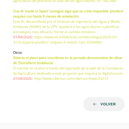
agricultura-de-precision-la-vida-de-los-agricultores-1b-7382348/
Una IA ‘made in Spain’ consigue algo que se creía imposible: predecir
sequías con hasta 6 meses de antelación
Esta IA, desarrollada por el Instituto de Ingeniería del Agua y Medio
Ambiente (IIAMA) de la UPV, ayudará a los agricultores a planificar
estrategias más eficaces frente al cambio climático
01/04/2026::
https://www.elconfidencial.com/tecnologia/2026-03-
31/ia-espana-predecir-sequias-6-meses-1qrt_4330484/
Otros
Abierto el plazo para inscribirse en la jornada demostrativa de olivar
de ‘Demofarm Andalucía’
El trámite se realiza a través del apartado de la web de la Consejería
de Agricultura dedicado a este proyecto que impulsa la digitalización.
01/04/2026::
http://www.cibersur.com/cibersur/impe/24513
VOLVER