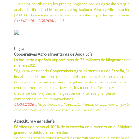
… precios percibidos y los precios pagados por los agricultores que
acaba de difundir el
Ministerio de Agricultura
, Pesca y Alimentación
(MAPA). El índice general de precios percibidos por los agricultores …
01/04/2026 :: CÓRDOBA – 20
Digital
Cooperativas Agro-alimentarias de Andalucía
La industria española importó más de 35 millones de kilogramos de
miel en 2025
Según ha destacado
Cooperativas Agro-alimentarias de España
, “a
los efectos del aumento del coste del combustible se suman otros
factores que vienen afectando negativamente al sector, como los
eventos meteorológicos adversos, los incendios forestales, la
creciente complejidad en la gestión de la varroa y la fuerte
competencia de las importaciones”.
01/04/2026 ::
https://financialfood.es/la-industria-espanola-importo-
mas-de-35-millones-de-kilogramos-de-miel-en-2025/
Agricultura y ganadería
Pérdidas de hasta el 100% de la cosecha de almendro en el Altiplano
granadino debido a las heladas
Se han registrado daños graves y generalizados en el almendro de