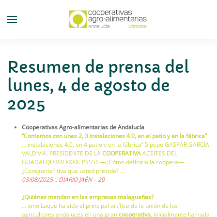
Skip
to
main
content
Resumen de prensa del
lunes, 4 de agosto de
2025
Cooperativas Agro-alimentarias de Andalucía
“Contamos con unas 2, 3 instalaciones 4.0, en el patio y en la fábrica”
… instalaciones 4.0, en 4 patio y en la fábrica” 5 pepe GASPAR GARCÍA
VALDIVIA. PRESIDENTE DE LA
COOPERATIVA
ACEITES DEL
GUADALQUIVIR XXXX. PSSSS —¿Cómo definiría la coopera—
¿Cpregunta? tiva que usted preside? …
03/08/2025 :: DIARIO JAÉN – 20
¿Quiénes mandan en las empresas malagueñas?
… onio Luque ha sido el principal artífice de la unión de los
agricultores andaluces en una gran
cooperativa
, inicialmente llamada