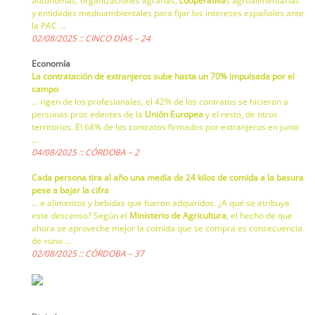
autónomas, organizaciones agrarias,
cooperativa
s agroalimentarias
y entidades medioambientales para fijar los intereses españoles ante
la PAC …
02/08/2025 :: CINCO DÍAS – 24
Economía
La contratación de extranjeros sube hasta un 70% impulsada por el
campo
… rigen de los profesionales, el 42% de los contratos se hicieron a
personas proc edentes de la
Unión Europea
y el resto, de otros
territorios. El 68% de los contratos firmados por extranjeros en junio
…
04/08/2025 :: CÓRDOBA – 2
Cada persona tira al año una media de 24 kilos de comida a la basura
pese a bajar la cifra
… e alimentos y bebidas que fueron adquiridos. ¿A qué se atribuye
este descenso? Según el
Ministerio de Agricultura
, el hecho de que
ahora se aproveche mejor la comida que se compra es consecuencia
de «una …
02/08/2025 :: CÓRDOBA – 37