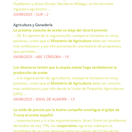
Hojiblanca y ahora Dcoop. Nacido en Málaga, se formó como
ingeniero agrónomo …
03/08/2025 :: SUR – 2
Agricultura y Ganadería
La próxima cosecha de aceite se aleja del récord previsto
… 26. En opinión de la organización, aunque la iniciativa es «muy
positiva», creen que el
Ministerio de Agricultura
debe ser «mucho
más ambicioso» y por ello presentarán una batería de propuestas
que permiten …
04/08/2025 :: ABC CÓRDOBA – 19
Los olivareros temen que la sequía estival haga tambalearse la
producción de aceite
… e la organización de agricultores, aunque la iniciativa es «muy
positiva», creen que el
Ministerio de Agricultura
debe ser «mucho
más ambicioso» y por ello desde la Unión de Pequeños Agricultores
(UPA) …
04/08/2025 :: IDEAL DE ALMERÍA – 13
La caída de precios por la buena campaña amortigua el golpe de
Trump al aceite español
… importaciones y sí a las exportaciones», dicen. Entre los problemas
derivados de ese 15%, las
cooperativa
s agrarias subrayan la
posibilidad de un trato desigual entre los países del Grupo de los