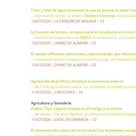
Calor y falta de agua amenazan la que se preveía la mejor cos
… rovincial de aceite. Lo explicó
Esteban Carneros
, responsabl
13/07/2026 :: LA OPINIÓN DE MÁLAGA – 13
La Escuela de Verano, un apoyo para la conciliación en Unica
… idad Social Corporativa de
UNICA
. En este marco, y a trav
13/07/2026 :: DIARIO DE ALMERÍA – 15
El campo reflexiona sobre retos y oportunidades que refuercen
… a representación. La apertura corrió a cargo de Asunción Ál
12/07/2026 :: DIARIO DE ALMERÍA – 20
Agrosevilla diversifica y fortalece su presencia exterior
… de 5.000 agricultores socios. La compañía consolidó su es
11/07/2026 :: CINCO DÍAS – 10
Agricultura y Ganadería
Huétor Tájar negocia empleo en el mango y el tomate
… de verano. Con este objetivo, el consistorio hueteño ha pr
11/07/2026 :: IDEAL DE GRANADA – 12
El abandono del cultivo del arroz secará los humedales europ
… áscara. liderada liderada por Sevilla) el cultivo resulta clav