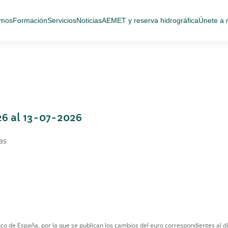
omos
Formación
Servicios
Noticias
AEMET y reserva hidrográfica
Únete a 
6 al 13-07-2026
as
nco de España, por la que se publican los cambios del euro correspondientes al d