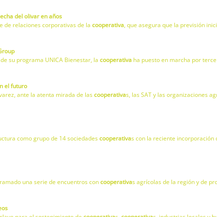
echa del olivar en años
e de relaciones corporativas de la
cooperativa
, que asegura que la previsión ini
 Group
és de su programa UNICA Bienestar, la
cooperativa
ha puesto en marcha por tercer
 el futuro
varez, ante la atenta mirada de las
cooperativa
s, las SAT y las organizaciones a
tructura como grupo de 14 sociedades
cooperativa
s con la reciente incorporación 
ogramado una serie de encuentros con
cooperativa
s agrícolas de la región y de pr
eos
e clave para el sostenimiento de
cooperativa
s.
cooperativa
s. industrias locales y