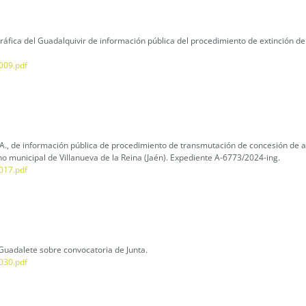
áfica del Guadalquivir de información pública del procedimiento de extinción de
009.pdf
.A., de información pública de procedimiento de transmutación de concesión de 
o municipal de Villanueva de la Reina (Jaén). Expediente A-6773/2024-ing.
017.pdf
uadalete sobre convocatoria de Junta.
030.pdf