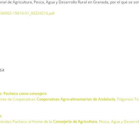
ial de Agricultura, Pesca, Agua y Desarrollo Rural en Granada, por el que se so
3-00002-15619-01_00329216.pdf
sa
dez- Pacheco como consejero
dente de Cooperativas
Cooperativas Agro-alimentarias de Andalucía
, Fulgencio T
o
nández-Pacheco al frente de la
Consejería de Agricultura
, Pesca, Agua y Desarrol