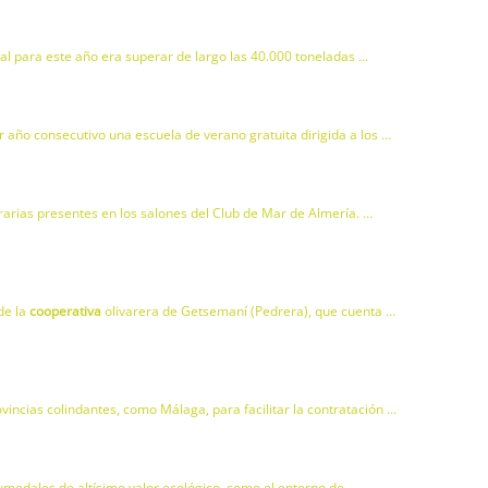
cial para este año era superar de largo las 40.000 toneladas …
 año consecutivo una escuela de verano gratuita dirigida a los …
grarias presentes en los salones del Club de Mar de Almería. …
de la
cooperativa
olivarera de Getsemaní (Pedrera), que cuenta …
ovincias colindantes, como Málaga, para facilitar la contratación …
 humedales de altísimo valor ecológico, como el entorno de …